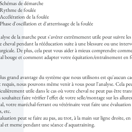
Schémas de démarche
Rythme de foulée
Accélération de la foulée
Phase d'oscillation et d'atterrissage de la foulée
alyse de la marche peut s'avérer extrêmement utile pour suivre les
e cheval pendant la rééducation suite à une blessure ou une inter
urgicale. De plus, cela peut vous aider à mieux comprendre comm
al bouge et comment adapter votre équitation/entraînement en 
lus grand avantage du système que nous utilisons est qu'aucun ca
t requis, nous pouvons même venir à vous pour l'analyse. Cela peu
iculièrement utile dans le cas où votre cheval ne peut pas être tran
 souhaitez faire vérifier l'effet de votre selle/montage sur les allure
al, votre maréchal-ferrant ou vétérinaire veut faire une évaluation
s, etc.
aluation peut se faire au pas, au trot, à la main sur ligne droite, en
al et meme pendant une séance d'aquatraining.