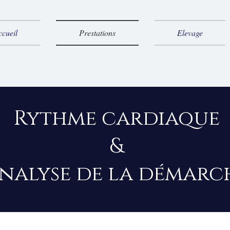
ccueil
Prestations
Elevage
Rythme cardiaque
&
nalyse de la démarc