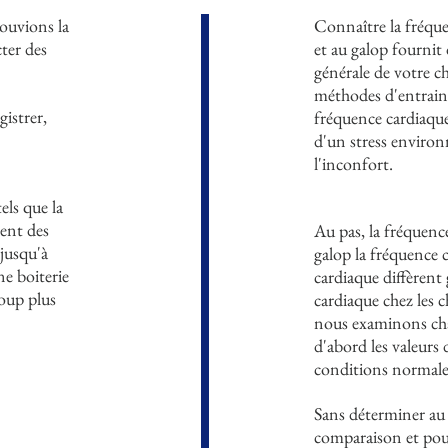
pouvions la
Connaître la fréque
ter des
et au galop fournit
générale de votre ch
méthodes d'entraine
istrer,
fréquence cardiaque 
d'un stress environ
l'inconfort.
els que la
rent des
Au pas, la fréquence
jusqu'à
galop la fréquence
ne boiterie
cardiaque diffèrent
oup plus
cardiaque chez les 
nous examinons cha
d'abord les valeurs 
conditions normales 
Sans déterminer au 
comparaison et pouv