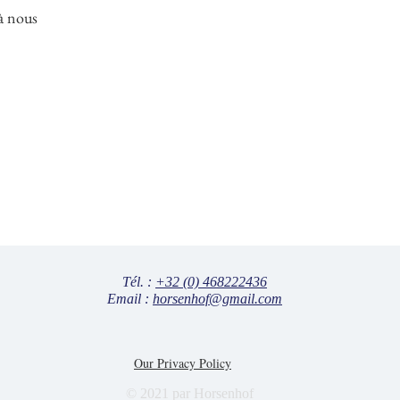
à nous
Tél. :
+32 (0) 468222436
Email :
horsenhof@gmail.com
Our Privacy Policy
© 2021 par Horsenhof