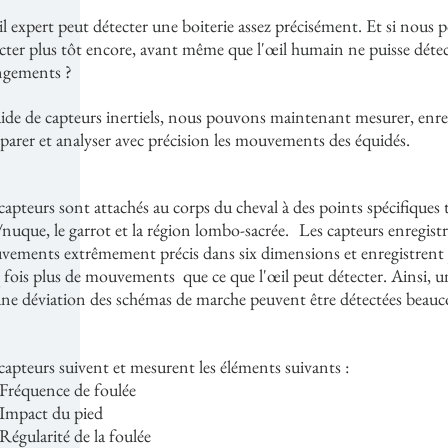
l expert peut détecter une boiterie assez précisément. Et si nous 
cter plus tôt encore, avant même que l'œil humain ne puisse détec
ngements ?
aide de capteurs inertiels, nous pouvons maintenant mesurer, enreg
arer et analyser avec précision les mouvements des équidés.
capteurs sont attachés au corps du cheval à des points spécifiques t
/nuque, le garrot et la région lombo-sacrée.
Les capteurs enregist
ements extrêmement précis dans six dimensions et enregistrent 
 fois plus de mouvements que ce que l'œil peut détecter. Ainsi, u
ne déviation des schémas de marche peuvent être détectées beauc
capteurs suivent et mesurent les éléments suivants :
Fréquence de foulée
Impact du pied
Régularité de la foulée