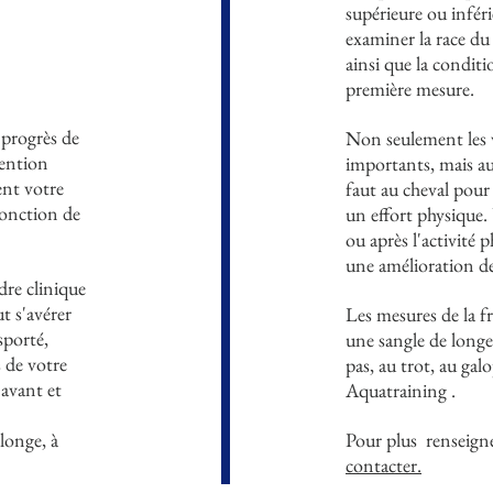
supérieure ou infér
examiner la race du 
ainsi que la condit
première mesure.
 progrès de
Non seulement les 
vention
importants, mais aus
ent votre
faut au cheval pour
fonction de
un effort physique.
ou après l'activité
une amélioration de 
dre clinique
t s'avérer
Les mesures de la f
sporté,
une sangle de longe
s de votre
pas, au trot, au gal
 avant et
Aquatraining .
 longe, à
Pour plus
renseign
contacter.